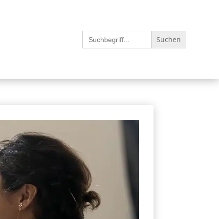
Search
for: