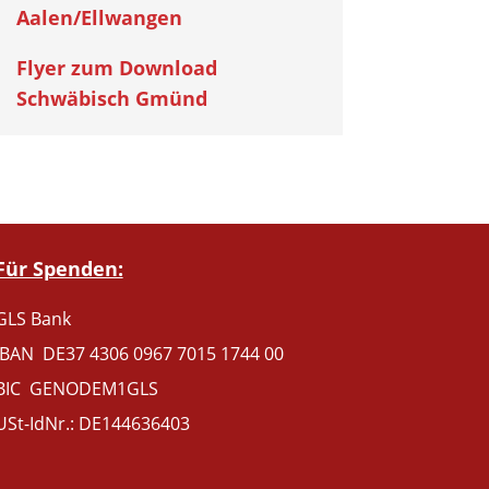
Aalen/Ellwangen
Flyer zum Download
Schwäbisch Gmünd
Für Spenden:
GLS Bank
IBAN DE37 4306 0967 7015 1744 00
BIC GENODEM1GLS
USt-IdNr.: DE144636403